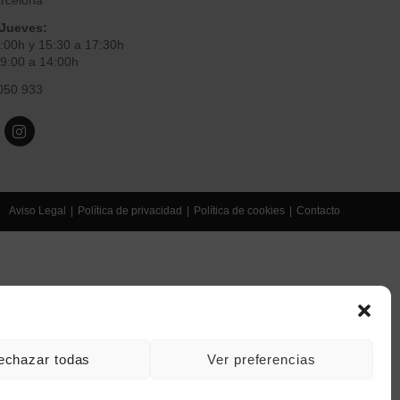
rcelona
 Jueves:
4:00h y 15:30 a 17:30h
9:00 a 14:00h
050 933
Aviso Legal
Política de privacidad
Política de cookies
Contacto
echazar todas
Ver preferencias