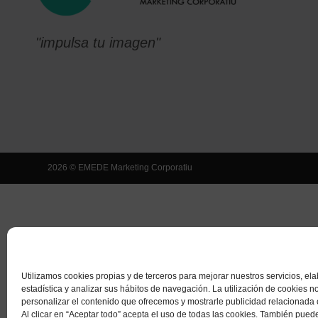
"impulsa tu imagen"
2026 © EMEDE Marketing Corporatiu
Utilizamos cookies propias y de terceros para mejorar nuestros servicios, el
estadística y analizar sus hábitos de navegación. La utilización de cookies n
personalizar el contenido que ofrecemos y mostrarle publicidad relacionada 
Al clicar en “Aceptar todo” acepta el uso de todas las cookies. También pued