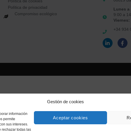
08029 Ba
Política de cookies
Política de privacidad
Lunes a
Compromiso ecológico
9:00 a 1
Viernes:
+34 934 
Gestión de cookies
aborar información
Aceptar cookies
R
os permite
con sus intereses.
e rechazar todas las