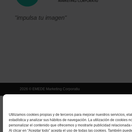
"impulsa tu imagen"
2026 © EMEDE Marketing Corporatiu
Utilizamos cookies propias y de terceros para mejorar nuestros servicios, el
estadística y analizar sus hábitos de navegación. La utilización de cookies n
personalizar el contenido que ofrecemos y mostrarle publicidad relacionada 
Al clicar en “Aceptar todo” acepta el uso de todas las cookies. También pued