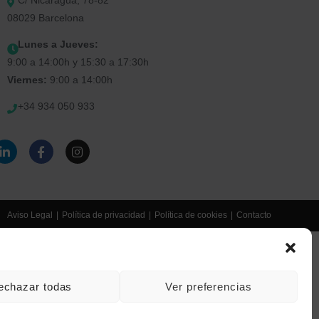
C/ Nicaragua, 78-82
08029 Barcelona
Lunes a Jueves:
9:00 a 14:00h y 15:30 a 17:30h
Viernes:
9:00 a 14:00h
+34 934 050 933
Aviso Legal
Política de privacidad
Política de cookies
Contacto
echazar todas
Ver preferencias